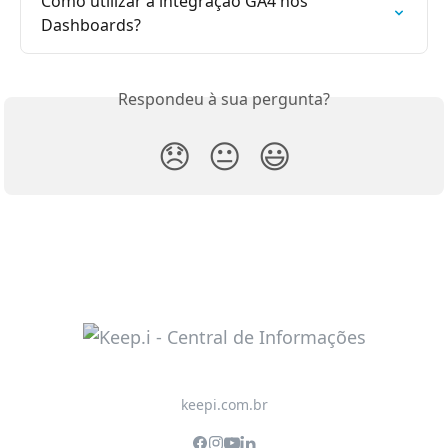
Como utilizar a integração GA4 nos 
Dashboards?​
Respondeu à sua pergunta?
😞
😐
😃
keepi.com.br