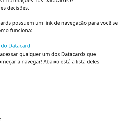
s informações nos Datacards e 
s decisões.
ards possuem um link de navegação para você se 
omo funciona:
 acessar qualquer um dos Datacards que 
eçar a navegar! Abaixo está a lista deles:
s