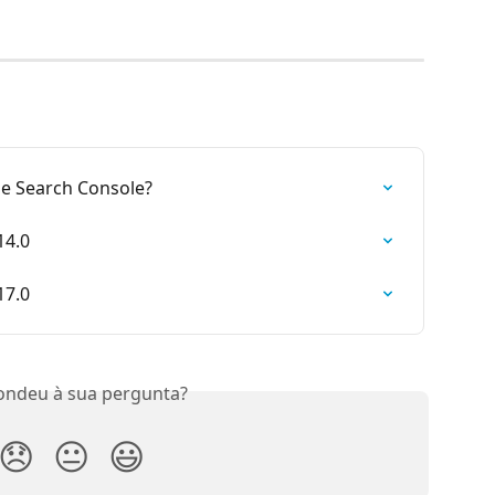
e Search Console?
14.0
17.0
ondeu à sua pergunta?
😞
😐
😃